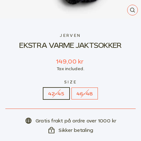
CL
(E
JERVEN
EKSTRA VARME JAKTSOKKER
Regular
149,00 kr
price
Tax included.
SIZE
42-45
46-48
Gratis frakt på ordre over 1000 kr
Sikker betaling