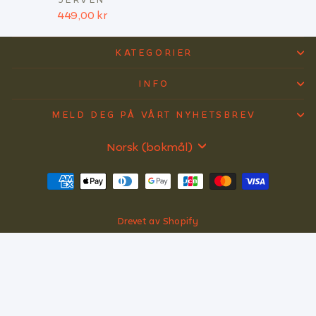
449,00 kr
KATEGORIER
INFO
MELD DEG PÅ VÅRT NYHETSBREV
SPRÅK
Norsk (bokmål)
Drevet av Shopify