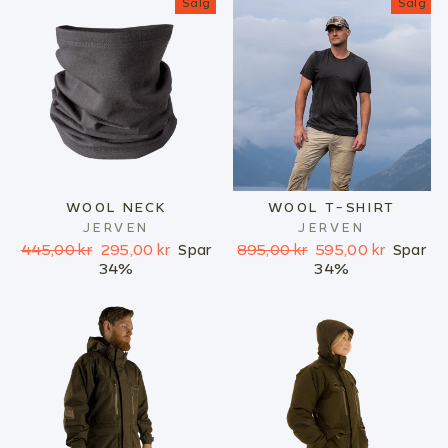
Salg
Salg
WOOL NECK
WOOL T-SHIRT
JERVEN
JERVEN
Ordinær
Salgspris
Ordinær
Salgspris
445,00 kr
295,00 kr
Spar
895,00 kr
595,00 kr
Spar
pris
pris
34%
34%