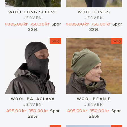
WOOL LONG SLEEVE
WOOL LONGS
JERVEN
JERVEN
Ordinær
Salgspris
Ordinær
Salgspris
1.095,00 kr
750,00 kr
Spar
1.095,00 kr
750,00 kr
Spar
pris
pris
32%
32%
Salg
Salg
WOOL BALACLAVA
WOOL BEANIE
JERVEN
JERVEN
Ordinær
Salgspris
Ordinær
Salgspris
495,00 kr
350,00 kr
Spar
495,00 kr
350,00 kr
Spar
pris
pris
29%
29%