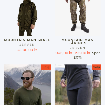
MOUNTAIN MAN SKALL
MOUNTAIN MAN
LÅRINGS
JERVEN
JERVEN
4.200,00 kr
Ordinær
Salgspris
945,00 kr
755,00 kr
Spar
pris
20%
Salg
Salg