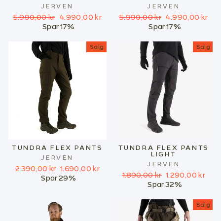
JERVEN
JERVEN
Ordinær
Salgspris
Ordinær
Salgspris
5.990,00 kr
4.990,00 kr
5.990,00 kr
4.990,00 kr
pris
pris
Spar 17%
Spar 17%
Salg
Salg
TUNDRA FLEX PANTS
TUNDRA FLEX PANTS
LIGHT
JERVEN
JERVEN
Ordinær
Salgspris
2.390,00 kr
1.690,00 kr
Ordinær
Salgspris
1.890,00 kr
1.290,00 kr
pris
Spar 29%
pris
Spar 32%
Salg