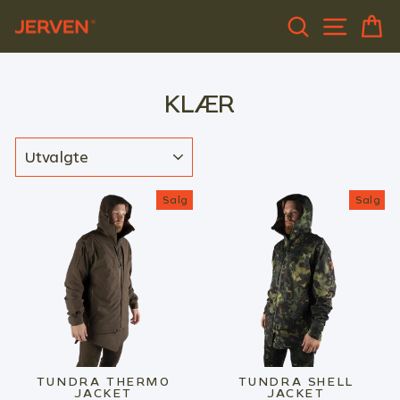
Gå
SØK
SIDEN
H
til
innhold
KLÆR
SORTER
Salg
Salg
TUNDRA THERMO
TUNDRA SHELL
JACKET
JACKET