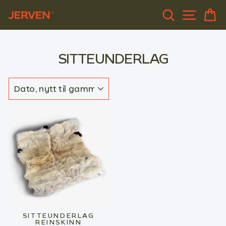
Gå
SØK
SIDEN
H
til
innhold
SITTEUNDERLAG
SORTER
SITTEUNDERLAG
REINSKINN