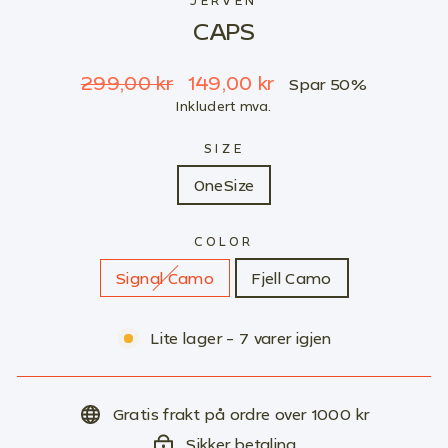
JERVEN
CAPS
Ordinær
Salgspris
299,00 kr
149,00 kr
Spar 50%
pris
Inkludert mva.
SIZE
OneSize
COLOR
Signal Camo
Fjell Camo
Lite lager - 7 varer igjen
Gratis frakt på ordre over 1000 kr
Sikker betaling