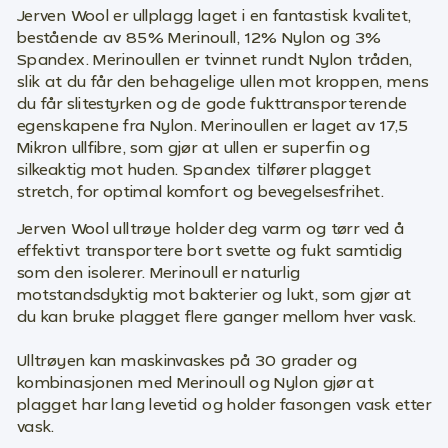
Jerven Wool er ullplagg laget i en fantastisk kvalitet,
bestående av 85% Merinoull, 12% Nylon og 3%
Spandex. Merinoullen er tvinnet rundt Nylon tråden,
slik at du får den behagelige ullen mot kroppen, mens
du får slitestyrken og de gode fukttransporterende
egenskapene fra Nylon. Merinoullen er laget av 17,5
Mikron ullfibre, som gjør at ullen er superfin og
silkeaktig mot huden. Spandex tilfører plagget
stretch, for optimal komfort og bevegelsesfrihet.
Jerven Wool ulltrøye holder deg varm og tørr ved å
effektivt transportere bort svette og fukt samtidig
som den isolerer. Merinoull er naturlig
motstandsdyktig mot bakterier og lukt, som gjør at
du kan bruke plagget flere ganger mellom hver vask.
Ulltrøyen kan maskinvaskes på 30 grader og
kombinasjonen med Merinoull og Nylon gjør at
plagget har lang levetid og holder fasongen vask etter
vask.