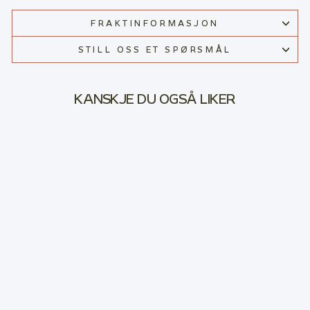
FRAKTINFORMASJON
STILL OSS ET SPØRSMÅL
KANSKJE DU OGSÅ LIKER
Salg
WOOL T-SHIRT
JERVEN
Ordinær
Salgspris
895,00 kr
595,00 kr
pris
Spar 34%