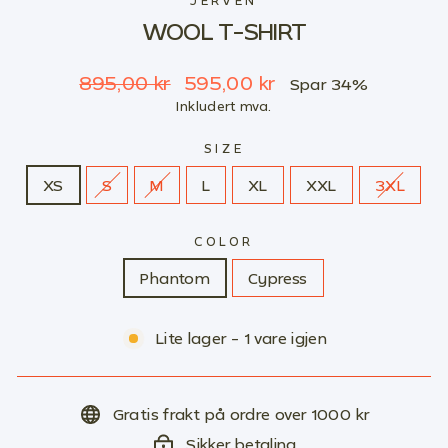
JERVEN
WOOL T-SHIRT
Ordinær
Salgspris
895,00 kr
595,00 kr
Spar 34%
pris
Inkludert mva.
SIZE
XS
S
M
L
XL
XXL
3XL
COLOR
Phantom
Cypress
Lite lager - 1 vare igjen
Gratis frakt på ordre over 1000 kr
Sikker betaling