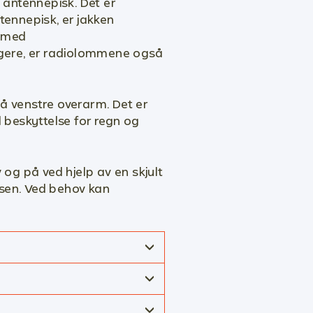
l antennepisk.
Det er
tennepisk, er jakken
t med
egere, er radiolommene også
å venstre overarm. Det er
 beskyttelse for regn og
og på ved hjelp av en skjult
ksen. Ved behov kan