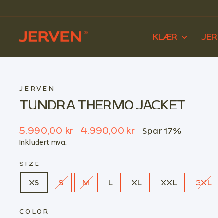
Gå
til
innhold
KLÆR
JE
JERVEN
TUNDRA THERMO JACKET
Ordinær
Salgspris
5.990,00 kr
4.990,00 kr
Spar 17%
pris
Inkludert mva.
SIZE
XS
S
M
L
XL
XXL
3XL
COLOR