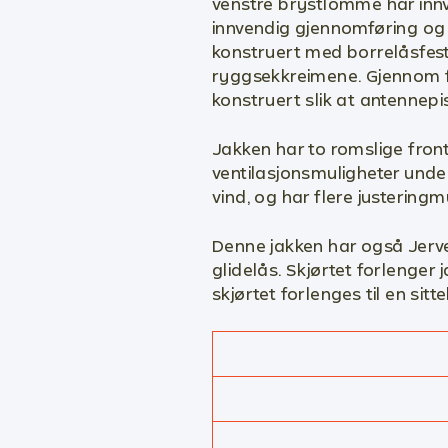
venstre brystlomme har innv
innvendig gjennomføring og 
konstruert med borrelåsfeste
ryggsekkreimene. Gjennom fl
konstruert slik at antennepis
Jakken har to romslige fron
ventilasjonsmuligheter unde
vind, og har flere justering
Denne jakken har også Jerven
glidelås. Skjørtet forlenger
skjørtet forlenges til en sitte