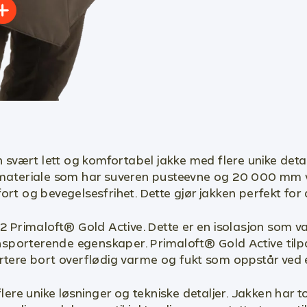
svært lett og komfortabel jakke med flere unike detal
r materiale som har suveren pusteevne og 20 000 mm v
ort og bevegelsesfrihet. Dette gjør jakken perfekt for 
2 Primaloft
®
Gold Active. Dette er en isolasjon som 
ansporterende egenskaper.
Primaloft
®
Gold Active tilp
ortere bort overflødig varme og fukt som oppstår ved e
ere unike løsninger og tekniske detaljer. Jakken har 