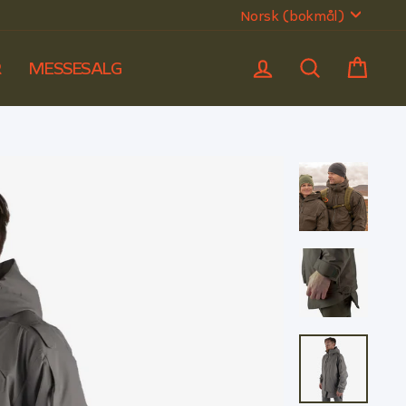
SPRÅK
Norsk (bokmål)
LOGG INN
SØK
HAN
R
MESSESALG