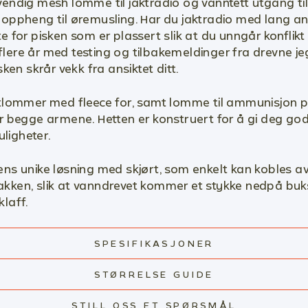
endig mesh lomme til jaktradio og vanntett utgang ti
oppheng til øremusling. Har du jaktradio med lang an
 for pisken som er plassert slik at du unngår konflik
ere år med testing og tilbakemeldinger fra drevne j
ken skrår vekk fra ansiktet ditt.
tlommer med fleece for, samt lomme til ammunisjon p
r begge armene. Hetten er konstruert for å gi deg god
muligheter.
s unike løsning med skjørt, som enkelt kan kobles av 
 jakken, slik at vanndrevet kommer et stykke nedpå bu
klaff.
SPESIFIKASJONER
STØRRELSE GUIDE
STILL OSS ET SPØRSMÅL